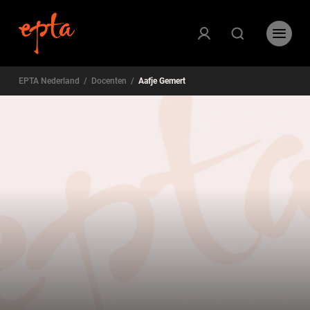
EPTA Nederland
/
Docenten
/
Aafje Gemert