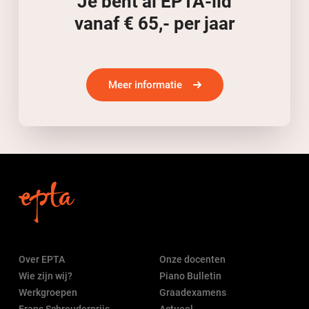
Je bent al EPTA-lid
vanaf € 65,- per jaar
Meer informatie
Over EPTA
Onze docenten
Wie zijn wij?
Piano Bulletin
Werkgroepen
Graadexamens