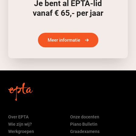
Je bent al EPTA-lid
vanaf € 65,- per jaar
Meer informatie
Over EPTA
Onze docenten
Wie zijn wij?
Piano Bulletin
Werkgroepen
Graadexamens