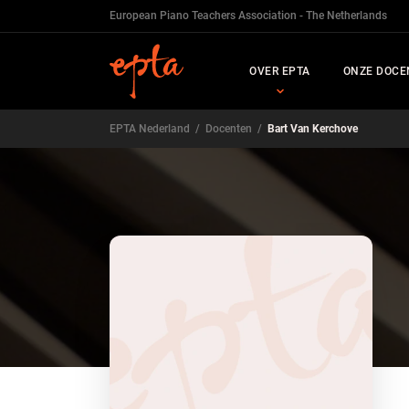
European Piano Teachers Association - The Netherlands
OVER EPTA
ONZE DOCE
EPTA Nederland
/
Docenten
/
Bart Van Kerchove