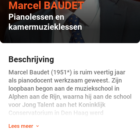
Marcel BAUDET
Pianolessen en
kamermuzieklessen
Beschrijving
Marcel Baudet (1951*) is ruim veertig jaar
als pianodocent werkzaam geweest. Zijn
loopbaan begon aan de muziekschool in
Alphen aan de Rijn, waarna hij aan de school
voor Jong Talent aan het Koninklijk
Conservatorium in Den Haag werd
benoemd. Na enkele jaren werd hij daar
Lees meer
tevens als hoofdvakdocent aan de
vakopleiding aangesteld. Er volgde een