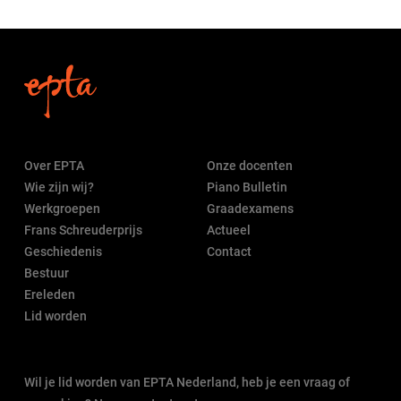
Over EPTA
Onze docenten
Wie zijn wij?
Piano Bulletin
Werkgroepen
Graadexamens
Frans Schreuderprijs
Actueel
Geschiedenis
Contact
Bestuur
Ereleden
Lid worden
Wil je lid worden van EPTA Nederland, heb je een vraag of