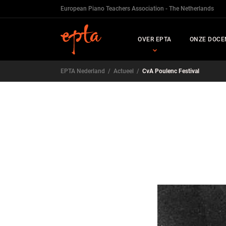
European Piano Teachers Association - The Netherlands
OVER EPTA
ONZE DOCE
EPTA Nederland
/
Actueel
/
CvA Poulenc Festival