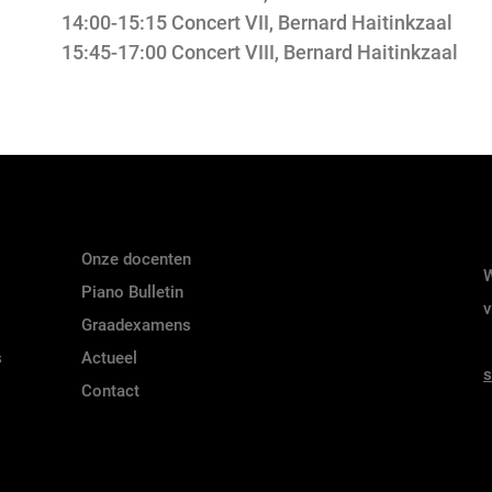
14:00-15:15 Concert VII, Bernard Haitinkzaal
15:45-17:00 Concert VIII, Bernard Haitinkzaal
Onze docenten
W
Piano Bulletin
v
Graadexamens
s
Actueel
s
Contact