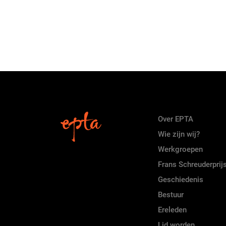
Over EPTA
Wie zijn wij?
Werkgroepen
Frans Schreuderprij
Geschiedenis
Bestuur
Ereleden
Lid worden