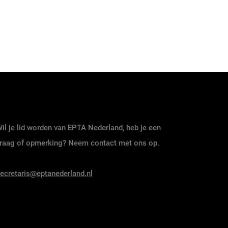
il je lid worden van EPTA Nederland, heb je een
raag of opmerking? Neem contact met ons op.
ecretaris@eptanederland.nl