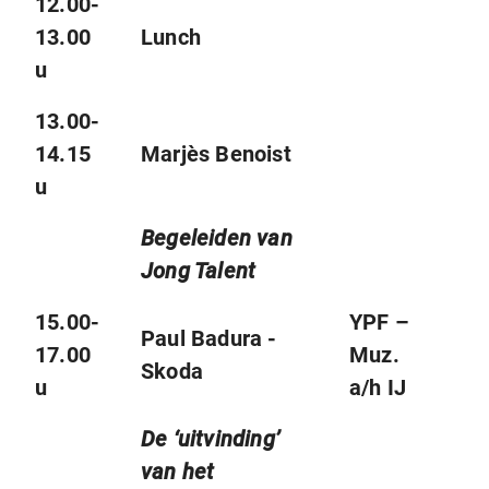
12.00-
13.00
Lunch
u
13.00-
14.15
Marjès Benoist
u
Begeleiden van
Jong Talent
15.00-
YPF –
Paul Badura -
17.00
Muz.
Skoda
u
a/h IJ
De ‘uitvinding’
van het