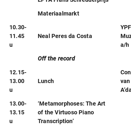
Materiaalmarkt
10.30-
YPF
11.45
Neal Peres da Costa
Muz
u
a/h 
Off the record
12.15-
Con
13.00
Lunch
van
u
A’d
13.00-
‘Metamorphoses: The Art
13.15
of the Virtuoso Piano
u
Transcription’