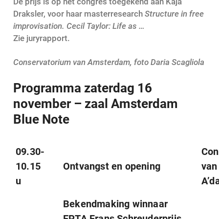
De prijs is op het congres toegekend aan Kaja
Draksler, voor haar masterresearch
Structure in free
improvisation. Cecil Taylor: Life as …
Zie juryrapport.
Conservatorium van Amsterdam, foto Daria Scagliola
Programma zaterdag 16
november – zaal Amsterdam
Blue Note
09.30-
Con
10.15
Ontvangst en opening
van
u
A’d
Bekendmaking winnaar
EPTA Frans Schreuderprijs