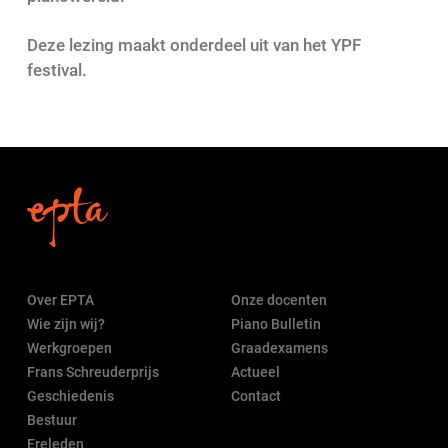
Deze lezing maakt onderdeel uit van het YPF
festival.
Over EPTA
Onze docenten
Wie zijn wij?
Piano Bulletin
Werkgroepen
Graadexamens
Frans Schreuderprijs
Actueel
Geschiedenis
Contact
Bestuur
Ereleden