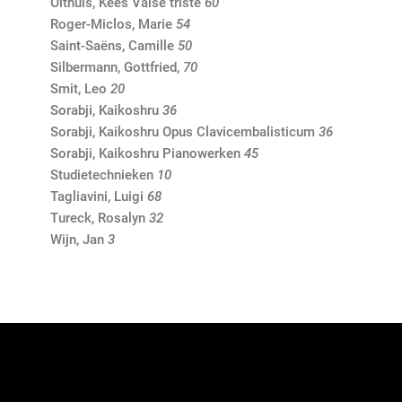
Olthuis, Kees Valse triste
60
Roger-Miclos, Marie
54
Saint-Saëns, Camille
50
Silbermann, Gottfried,
70
Smit, Leo
20
Sorabji, Kaikoshru
36
Sorabji, Kaikoshru Opus Clavicembalisticum
36
Sorabji, Kaikoshru Pianowerken
45
Studietechnieken
10
Tagliavini, Luigi
68
Tureck, Rosalyn
32
Wijn, Jan
3