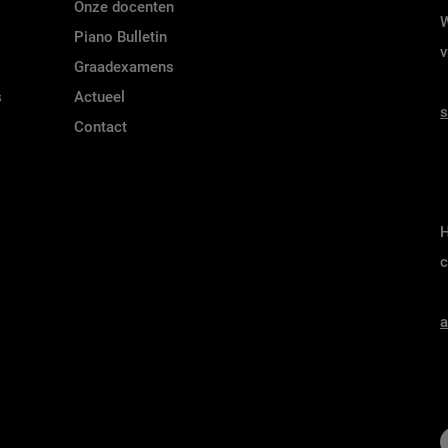
Onze docenten
W
Piano Bulletin
v
Graadexamens
s
Actueel
s
Contact
H
c
a