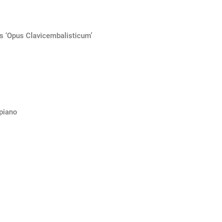
is ‘Opus Clavicembalisticum’
epiano