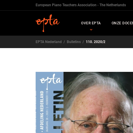
European Piano Teachers Association - The Netherlands
OVER EPTA
ONZE DOCE
EPTA Nederland
/
Bulletins
/
110. 2020/2