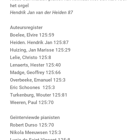
het orgel
Hendrik Jan van der Heiden 87
Auteursregister
Boelee, Elvire
125
:59
Heiden. Hendrik Jan
125
:87
Huizing, Jan Marisse
125:
29
Lelie, Christo
125
:8
Lenaerts, Hester
125
:
40
Madge, Geoffrey
125
:66
Overbeeke, Emanuel
125:
3
Eric Schoones
125
:3
Turkenburg, Wouter
125
:81
Weeren, Paul
125:
70
Geïnterviewde pianisten
Robert Durso
125
:70
Nikola Meeuwsen
125:
3