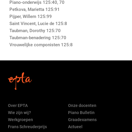
Piano-onderwijs
1
25
:40, 70
Petkova, Marietta
1
25
:91
Pijper, Willem
1
25
:99
Saint Vincent, Lucie de
1
25
:8
Taubman, Dorothy
1
25
:70
Taubman-benadering
1
25
:70
Vrouwelijke componisten
125
:8
Over EPTA
Onze docenten
Wie zijn wij?
Piano Bulletin
Werkgroepen
Graadexamens
Frans Schreuderprijs
Actueel