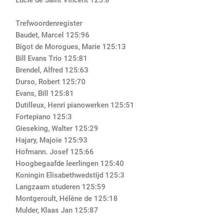
Lucie de Saint Vincent
1
25
:8
Trefwoordenregister
Baudet, Marcel
1
25
:96
Bigot de Morogues, Marie
1
25
:13
Bill Evans Trio
1
25
:81
Brendel, Alfred
1
25
:63
Durso, Robert
125
:70
Evans, Bill
1
25
:81
Dutilleux, Henri pianowerken
1
25
:51
Fortepiano
1
25
:3
Gieseking, Walter
1
25
:29
Hajary, Majoie
1
25
:93
Hofmann. Josef
1
25
:66
Hoogbegaafde leerlingen
1
25
:40
Koningin Elisabethwedstijd
125:
3
Langzaam studeren
1
25
:59
Montgeroult, Hélène de
1
25
:18
Mulder, Klaas Jan
1
25
:87