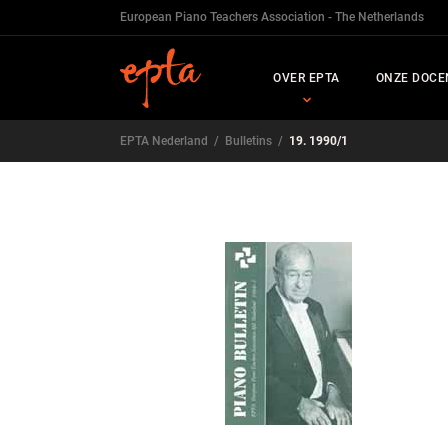
European Piano Teachers Association - The Netherlands
OVER EPTA
ONZE DOCE
EPTA Nederland
/
Bulletins
/
19. 1990/1