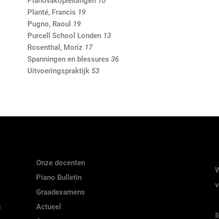
Pianovakopleidingen
10
Planté, Francis
19
Pugno, Raoul
19
Purcell School Londen
13
Rosenthal, Moriz
17
Spanningen en blessures
36
Uitvoeringspraktijk
53
Onze docenten
W
Piano Bulletin
v
Graadexamens
s
Actueel
s