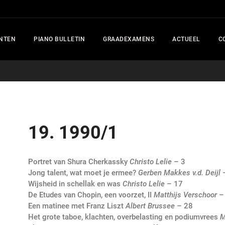
NTEN
PIANO BULLETIN
GRAADEXAMENS
ACTUEEL
C
19. 1990/1
Portret van Shura Cherkassky
Christo Lelie
– 3
Jong talent, wat moet je ermee?
Gerben Makkes v.d. Deijl
–
Wijsheid in schellak en was
Christo Lelie
– 17
De Etudes van Chopin, een voorzet, II
Matthijs Verschoor
–
Een matinee met Franz Liszt
Albert Brussee
– 28
Het grote taboe, klachten, overbelasting en podiumvrees
M