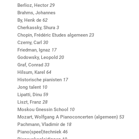
Berlioz, Hector
29
Brahms, Johannes
By, Henk de
62
Cherkassky, Shura
3
Chopin, Frédéric Etudes algemeen
23
Czerny, Carl
30
Friedman, Ignaz
17
Godowsky, Leopold
20
Graf, Conrad
33
Hilsum, Karel
64
Historische pianisten
17
Jong talent
10
Lipatti, Dinu
59
Liszt, Franz
28
Moskou Gnessin School
10
Mozart, Wolfgang A Pianoconcerten (algemeen)
53
Pachmann, Vladimir de
18
Piano(speel)techniek
46