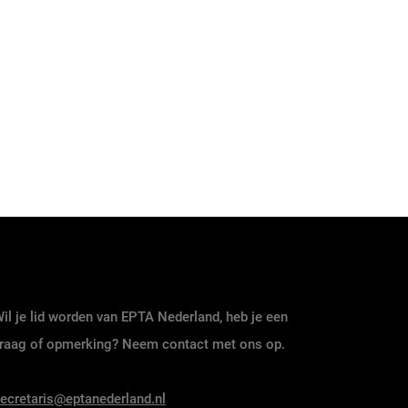
il je lid worden van EPTA Nederland, heb je een
raag of opmerking? Neem contact met ons op.
ecretaris@eptanederland.nl