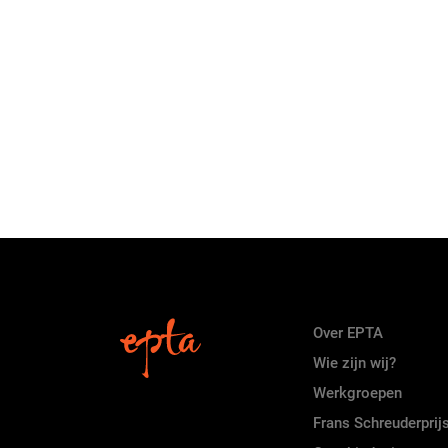
Over EPTA
Wie zijn wij?
Werkgroepen
Frans Schreuderprij