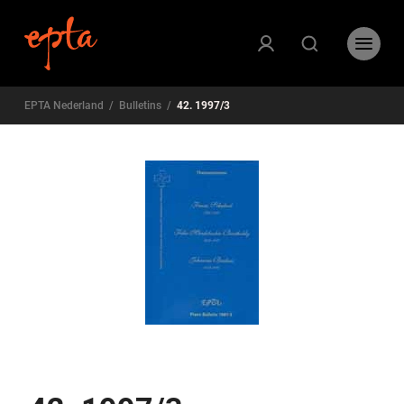
EPTA Nederland
/
Bulletins
/
42. 1997/3