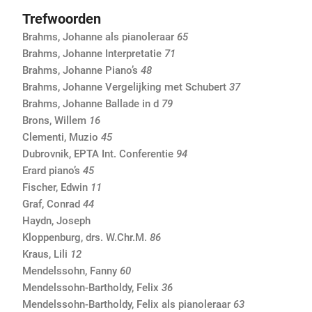
Trefwoorden
Brahms, Johanne als pianoleraar
65
Brahms, Johanne Interpretatie
71
Brahms, Johanne Piano’s
48
Brahms, Johanne Vergelijking met Schubert
37
Brahms, Johanne Ballade in d
79
Brons, Willem
16
Clementi, Muzio
45
Dubrovnik, EPTA Int. Conferentie
94
Erard piano’s
45
Fischer, Edwin
11
Graf, Conrad
44
Haydn, Joseph
Kloppenburg, drs. W.Chr.M.
86
Kraus, Lili
12
Mendelssohn, Fanny
60
Mendelssohn-Bartholdy, Felix
36
Mendelssohn-Bartholdy, Felix als pianoleraar
63