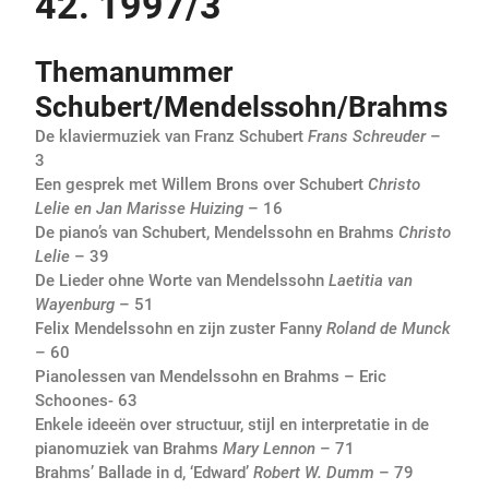
42. 1997/3
Themanummer
Schubert/Mendelssohn/Brahms
De klaviermuziek van Franz Schubert
Frans Schreuder
–
3
Een gesprek met Willem Brons over Schubert
Christo
Lelie en Jan Marisse Huizing
– 16
De piano’s van Schubert, Mendelssohn en Brahms
Christo
Lelie
– 39
De Lieder ohne Worte van Mendelssohn
Laetitia van
Wayenburg
– 51
Felix Mendelssohn en zijn zuster Fanny
Roland de Munck
– 60
Pianolessen van Mendelssohn en Brahms – Eric
Schoones- 63
Enkele ideeën over structuur, stijl en interpretatie in de
pianomuziek van Brahms
Mary Lennon
– 71
Brahms’ Ballade in d, ‘Edward’
Robert W. Dumm
– 79