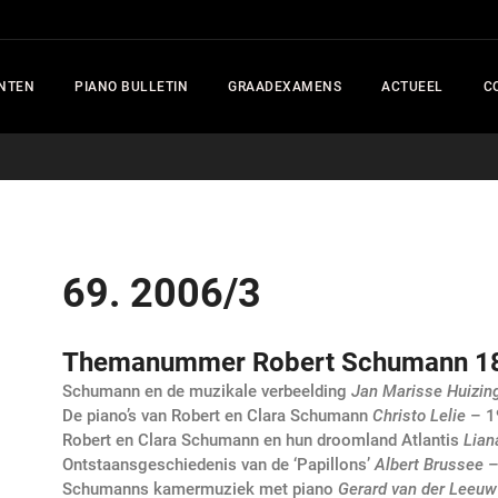
NTEN
PIANO BULLETIN
GRAADEXAMENS
ACTUEEL
C
69. 2006/3
Themanummer Robert Schumann 1
Schumann en de muzikale verbeelding
Jan Marisse Huizin
De piano’s van Robert en Clara Schumann
Christo Lelie
– 1
Robert en Clara Schumann en hun droomland Atlantis
Lian
Ontstaansgeschiedenis van de ‘Papillons’
Albert Brussee
–
Schumanns kamermuziek met piano
Gerard van der Leeuw