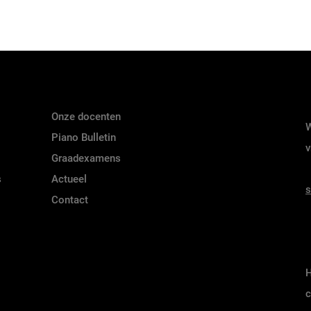
Onze docenten
W
Piano Bulletin
v
Graadexamens
s
Actueel
s
Contact
H
c