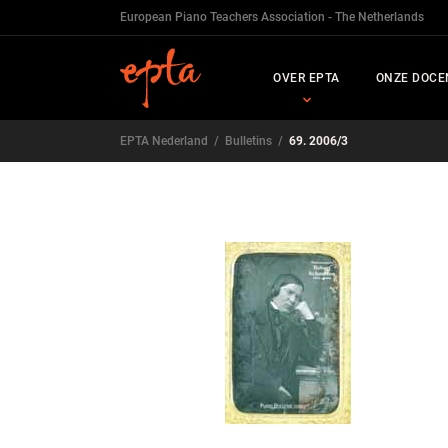
European Piano Teachers Association - The Netherlands
OVER EPTA
ONZE DOCE
EPTA Nederland
/
Bulletins
/
69. 2006/3