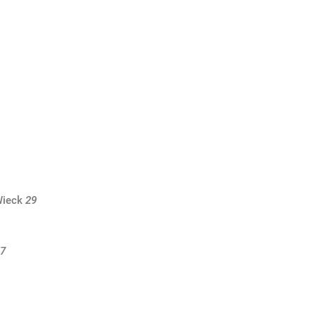
Wieck
29
7