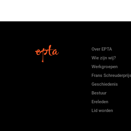
Over EPTA
Wie zijn wij?
Werkgroepen
Frans Schreuderprij
Geschiedenis
Bestuur
Ereleden
Lid worden