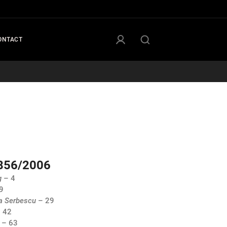
ONTACT
856/2006
g
– 4
9
a Serbescu
– 29
 42
– 63