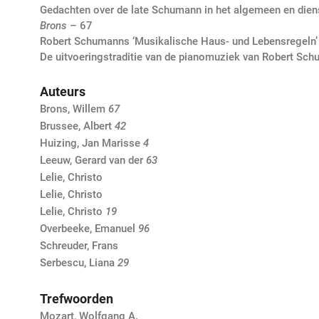
Gedachten over de late Schumann in het algemeen en diens
Brons
– 67
Robert Schumanns ‘Musikalische Haus- und Lebensregeln
De uitvoeringstraditie van de pianomuziek van Robert Sc
Auteurs
Brons, Willem
67
Brussee, Albert
42
Huizing, Jan Marisse
4
Leeuw, Gerard van der
63
Lelie, Christo
Lelie, Christo
Lelie, Christo
19
Overbeeke, Emanuel
96
Schreuder, Frans
Serbescu, Liana
29
Trefwoorden
Mozart, Wolfgang A.