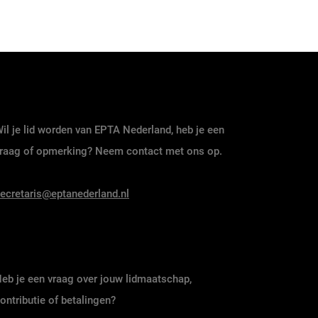
il je lid worden van EPTA Nederland, heb je een
raag of opmerking? Neem contact met ons op.
ecretaris@eptanederland.nl
eb je een vraag over jouw lidmaatschap,
ontributie of betalingen?