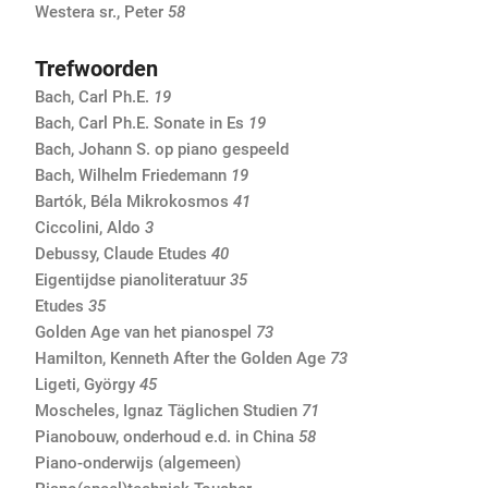
Westera sr., Peter
58
Trefwoorden
Bach, Carl Ph.E.
19
Bach, Carl Ph.E. Sonate in Es
19
Bach, Johann S. op piano gespeeld
Bach, Wilhelm Friedemann
19
Bartók, Béla Mikrokosmos
41
Ciccolini, Aldo
3
Debussy, Claude Etudes
40
Eigentijdse pianoliteratuur
35
Etudes
35
Golden Age van het pianospel
73
Hamilton, Kenneth After the Golden Age
73
Ligeti, György
45
Moscheles, Ignaz Täglichen Studien
71
Pianobouw, onderhoud e.d. in China
58
Piano-onderwijs (algemeen)