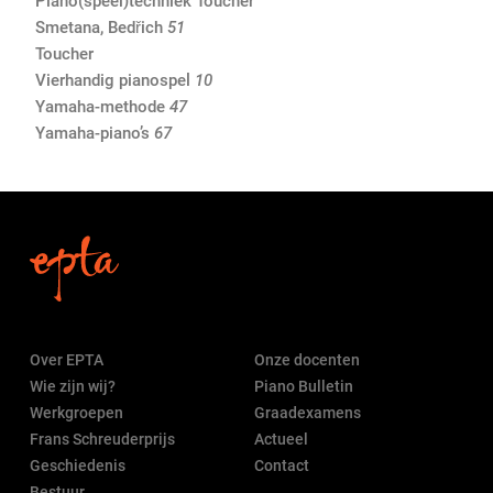
Piano(speel)techniek Toucher
Smetana, Bedřich
51
Toucher
Vierhandig pianospel
10
Yamaha-methode
47
Yamaha-piano’s
67
Over EPTA
Onze docenten
Wie zijn wij?
Piano Bulletin
Werkgroepen
Graadexamens
Frans Schreuderprijs
Actueel
Geschiedenis
Contact
Bestuur