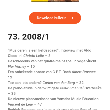
Download bulletin
73. 2008/1
“Musiceren is een liefdesdaad”. Interview met Aldo
Ciccolini
Christo Lelie
– 3
Geschiedenis van het quatre-mainsspel in vogelvlucht
Flor Verhey
– 10
Een onbekende sonate van C.P.E. Bach
Albert Brussee
–
19
Toe aan iets anders?
Corien van den Berg
– 32
De piano-etude in de twintigste eeuw
Emanuel Overbeeke
– 35
De nieuwe pianomethode van Yamaha Music Education
Vincent de Leur
– 47
Bedrich Smetana en zijn muziek voor piano
Gerard van