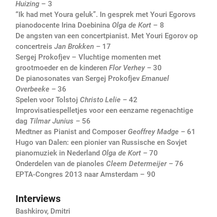
Huizing
– 3
“Ik had met Youra geluk”. In gesprek met Youri Egorovs
pianodocente Irina Doebinina
Olga de Kort
– 8
De angsten van een concertpianist. Met Youri Egorov op
concertreis
Jan Brokken –
17
Sergej Prokofjev – Vluchtige momenten met
grootmoeder en de kinderen
Flor Verhey –
30
De pianosonates van Sergej Prokofjev
Emanuel
Overbeeke –
36
Spelen voor Tolstoj
Christo Lelie –
42
Improvisatiespelletjes voor een eenzame regenachtige
dag
Tilmar Junius –
56
Medtner as Pianist and Composer
Geoffrey Madge –
61
Hugo van Dalen: een pionier van Russische en Sovjet
pianomuziek in Nederland
Olga de Kort –
70
Onderdelen van de pianoles
Cleem Determeijer –
76
EPTA-Congres 2013 naar Amsterdam – 90
Interviews
Bashkirov, Dmitri