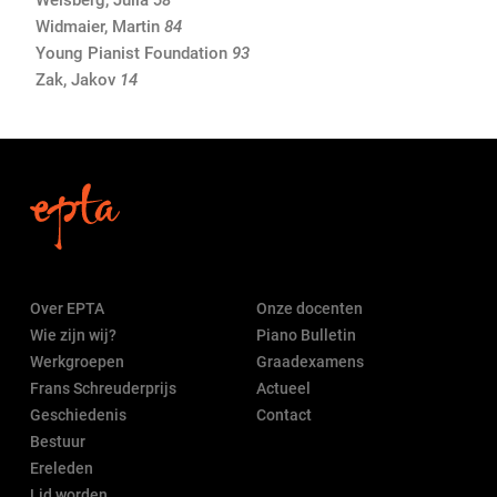
Weisberg, Julia
58
Widmaier, Martin
84
Young Pianist Foundation
93
Zak, Jakov
14
Over EPTA
Onze docenten
Wie zijn wij?
Piano Bulletin
Werkgroepen
Graadexamens
Frans Schreuderprijs
Actueel
Geschiedenis
Contact
Bestuur
Ereleden
Lid worden