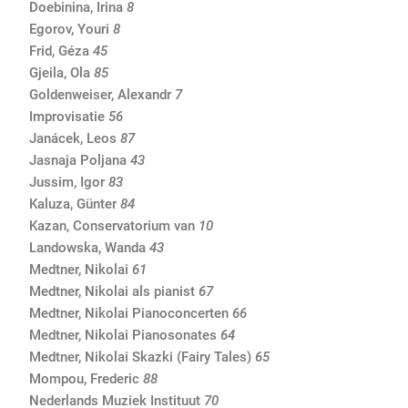
Doebinina, Irina
8
Egorov, Youri
8
Frid, Géza
45
Gjeila, Ola
85
Goldenweiser, Alexandr
7
Improvisatie
56
Janácek, Leos
87
Jasnaja Poljana
43
Jussim, Igor
83
Kaluza, Günter
84
Kazan, Conservatorium van
10
Landowska, Wanda
43
Medtner, Nikolai
61
Medtner, Nikolai als pianist
67
Medtner, Nikolai Pianoconcerten
66
Medtner, Nikolai Pianosonates
64
Medtner, Nikolai Skazki (Fairy Tales)
65
Mompou, Frederic
88
Nederlands Muziek Instituut
70