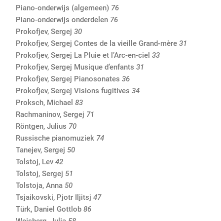
Piano-onderwijs (algemeen)
76
Piano-onderwijs onderdelen
76
Prokofjev, Sergej
30
Prokofjev, Sergej Contes de la vieille Grand-mère
31
Prokofjev, Sergej La Pluie et l’Arc-en-ciel
33
Prokofjev, Sergej Musique d’enfants
31
Prokofjev, Sergej Pianosonates
36
Prokofjev, Sergej Visions fugitives
34
Proksch, Michael
83
Rachmaninov, Sergej
71
Röntgen, Julius
70
Russische pianomuziek
74
Tanejev, Sergej
50
Tolstoj, Lev
42
Tolstoj, Sergej
51
Tolstoja, Anna
50
Tsjaikovski, Pjotr Iljitsj
47
Türk, Daniel Gottlob
86