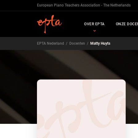
European Piano Teachers Association - The Netherlands
OVER EPTA
ONZE DOCE
EPTA Nederland
/
Docenten
/
Matty Huyts