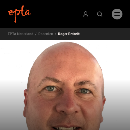
EPTA Nederland
/
Docenten
/
Roger Brakelé