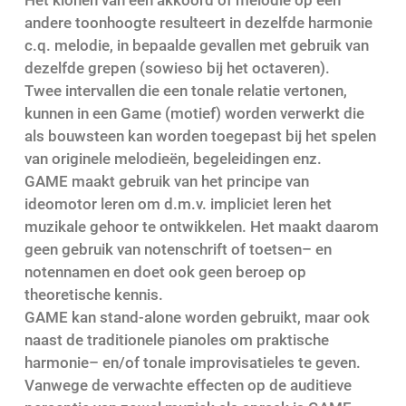
andere toonhoogte
resulteert in dezelfde harmonie
c.q. melodie
, in bepaalde gevallen met
gebruik van
dezelfde grepen (sowieso bij het octaveren).
Twee i
ntervallen die een tonale relatie vertonen
,
kunnen
in
een
G
ame
(
motie
f
)
worden
verwerkt
die
als bouwsteen
kan worden
toegepast bij het spelen
van
originele m
el
odieën
,
begeleidingen
enz.
GAM
E maakt gebruik van het principe van
ideomotor leren
om
d.m.v. impliciet leren
het
muzikale gehoor te ontwikkelen
.
Het
maakt
daarom
geen gebruik van notenschrift of toetsen
– en
noten
namen en doet
ook
geen beroep op
theoretische kennis.
GAME kan
stand-alone
worden gebruik
t
, maar ook
naast
de
traditionele piano
les
om
praktische
harmonie
–
en
/of
tonale improvisatie
les
te
geven
.
Vanwege
de verwachte
effecten op de auditieve