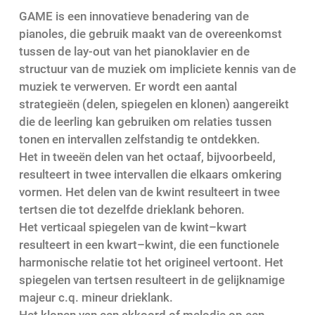
GAME
is een innovatieve benadering van de
pianoles
,
die
gebruik
maakt
van de overeenkomst
tussen de lay-out van het
piano
klavier en de
structuur van de muziek om impliciete kennis van de
muziek te verwerven
.
Er wordt een aantal
strategieën
(
delen, spiegelen en klonen)
aangereikt
d
ie
d
e leerling
kan gebruiken om
relaties tussen
tonen en intervallen
zelfstandig
te
ontdekken
.
Het in tweeën
delen
van het octaaf, bijvoorbeeld,
resulteert in twee intervallen die elkaars omkering
vormen
. H
et
delen
van de kwint resulteert in twee
tertsen die tot dezelfde drieklank behoren.
Het
verticaal
spiegelen
van
de kwint
–
kwart
resulteert in een kwart
–
kwint
,
die een functionele
harmonische relatie tot
het origineel
vertoont
. H
et
spiegelen
van tertsen resulteert in de
gelijknamige
majeur c.q. mineur drieklank.
Het
klonen
van een akkoord of melodie
op een