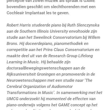
perceptie
van zowel muziek als spraak
is
GAME
bovendien
geschikt
om
slechthorende
n
met een
Cochleair Implantaat
les te geven
.
Robert Harris
studeerde piano
bij
Ruth
Slenczynska
aan de Southern Illinois University
en
voltooide
zijn
studie
aan het
Sweelinck
Conservatorium
bij Willem
Brons
.
Hij
doceerde
piano
, pianomethodiek
en
correpetit
ie
aan
het Prins Claus Conservatorium
en
maakte deel uit van
de Research Group
Lifelong
Learning in Musi
c
.
Hij
behaalde zijn
doctoraal
Bewegingswetenschappen
aan de
Rijksuniversiteit Groningen
en
promoveerde
in de
Neurowetenschappen
met een studie
naar
‘The
Cerebral
Organization
of Audiomotor
Transformations
in Music’
.
In samenwerking
met het
UMCG onderzoekt hij momenteel de effecten van
piano-onderwijs
volgens het GAME concept
op het